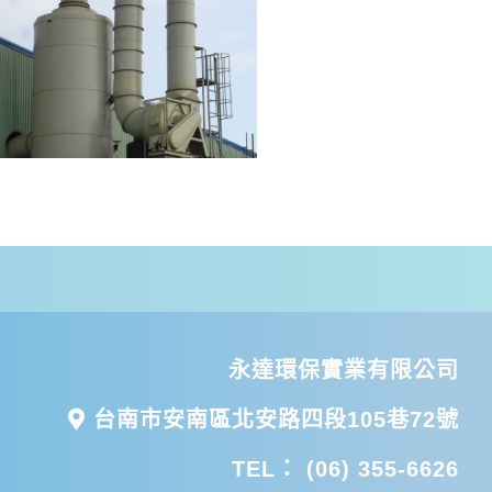
永達環保實業有限公司
聯絡我們
台南市安南區北安路四段105巷72號
TEL：
(06) 355-6626